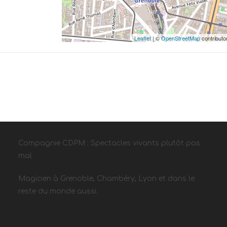
Leaflet
| ©
OpenStreetMap
contributo
Compagnie CDPM : Spectacles vivants plutôt pas
mal
Magicien à Grenoble, Chambéry, Lyon et dans le
reste du monde aussi.