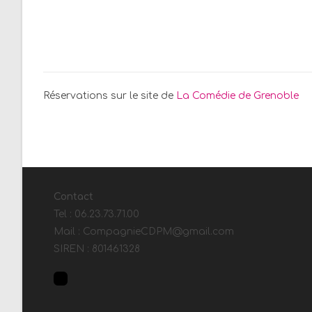
Réservations sur le site de
La Comédie de Grenoble
Contact
Tel : 06.23.73.71.00
Mail : CompagnieCDPM@gmail.com
SIREN : 801461328