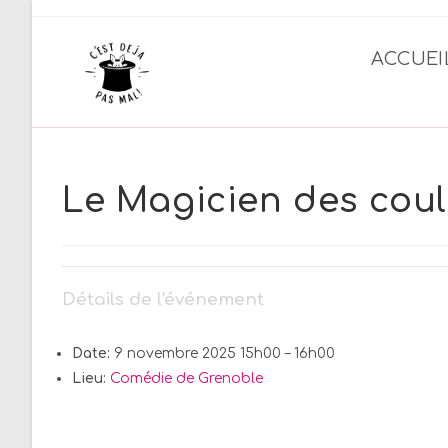
Skip
to
ACCUEI
content
Le Magicien des cou
Détails de l'événement
Date:
9 novembre 2025 15h00
–
16h00
Lieu:
Comédie de Grenoble