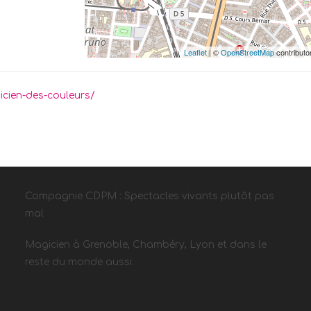
Leaflet
| ©
OpenStreetMap
contributo
icien-des-couleurs/
Compagnie CDPM : Spectacles vivants plutôt pas
mal
Magicien à Grenoble, Chambéry, Lyon et dans le
reste du monde aussi.