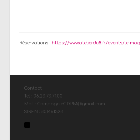
Réservations :
https://www.atelierdu8.fr/events/le-mag
Contact
Tel : 06.23.73.71.00
Mail : CompagnieCDPM@gmail.com
SIREN : 801461328