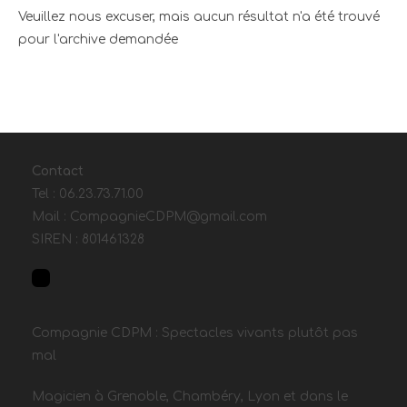
Veuillez nous excuser, mais aucun résultat n'a été trouvé
pour l'archive demandée
Contact
Tel : 06.23.73.71.00
Mail : CompagnieCDPM@gmail.com
SIREN : 801461328
Compagnie CDPM : Spectacles vivants plutôt pas
mal
Magicien à Grenoble, Chambéry, Lyon et dans le